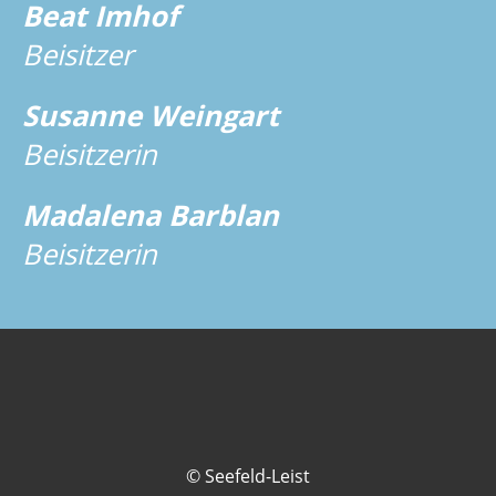
Beat Imhof
Beisitzer
Susanne Weingart
Beisitzerin
Madalena Barblan
Beisitzerin
© Seefeld-Leist